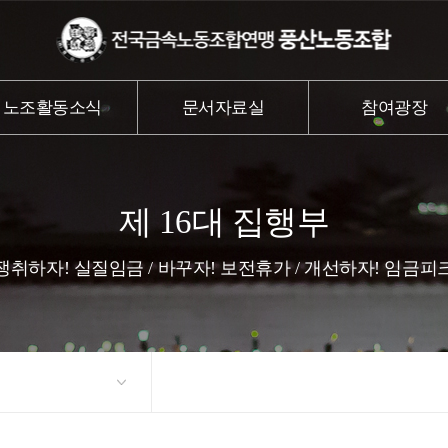
노조활동소식
문서자료실
참여광장
제 16대 집행부
쟁취하자! 실질임금 / 바꾸자! 보전휴가 / 개선하자! 임금피