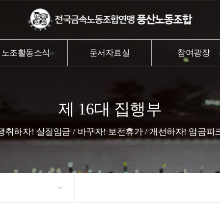
노조활동소식
문서자료실
참여광장
제 16대 집행부
쟁취하자! 실질임금 / 바꾸자! 보전휴가 / 개선하자! 임금피